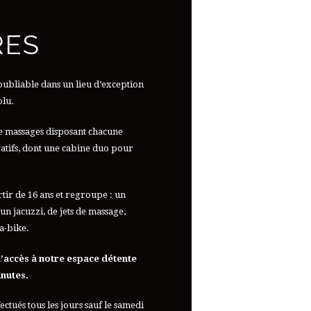
RES
ubliable dans un lieu d’exception
olu.
e massages disposant chacune
ivatifs, dont une cabine duo pour
rtir de 16 ans et regroupe : un
n jacuzzi, de jets de massage,
a-bike.
 l’accès à notre espace détente
inutes.
ctués tous les jours sauf le samedi