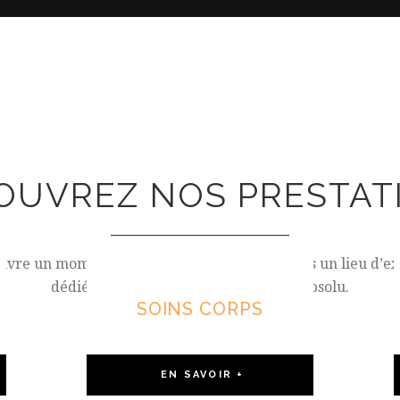
OUVREZ NOS PRESTAT
ivre un moment de bien être inoubliable dans un lieu d’e
dédié à la détente et au raffinement absolu.
SOINS CORPS
EN SAVOIR +
SOINS