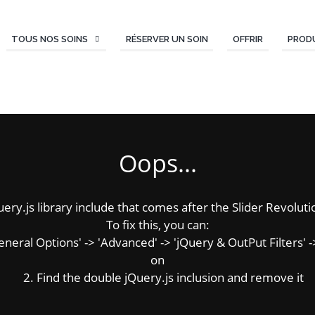
TOUS NOS SOINS
RÉSERVER UN SOIN
OFFRIR
PROD
Oops...
y.js library include that comes after the Slider Revolution
To fix this, you can:
ral Options' -> 'Advanced' -> 'jQuery & OutPut Filters' ->
on
2. Find the double jQuery.js inclusion and remove it