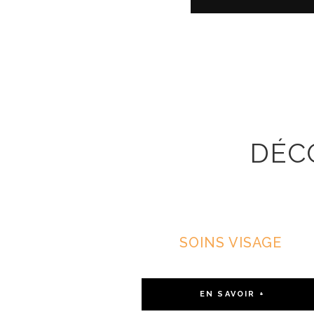
DÉC
Venez v
SOINS VISAGE
EN SAVOIR +
SOINS ENFANTS