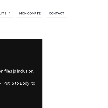
UITS
MON COMPTE
CONTACT
 files js inclusion.
 'Put JS to Body' to