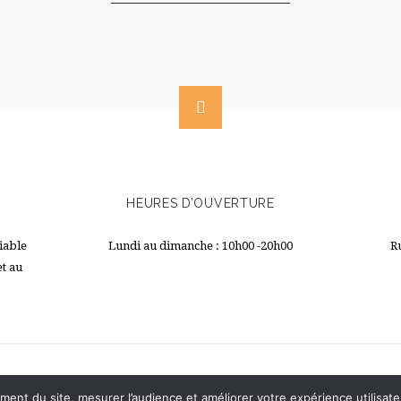
HEURES D’OUVERTURE
iable
Lundi au dimanche : 10h00 -20h00
R
et au
ment du site, mesurer l’audience et améliorer votre expérience utilisate