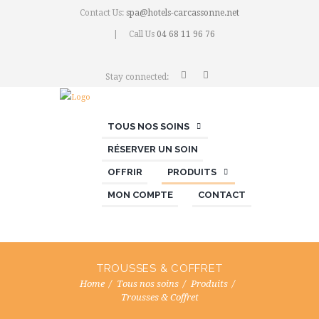
Contact Us:
spa@hotels-carcassonne.net
Call Us
04 68 11 96 76
Stay connected:
TOUS NOS SOINS
RÉSERVER UN SOIN
OFFRIR
PRODUITS
MON COMPTE
CONTACT
TROUSSES & COFFRET
Home
Tous nos soins
Produits
Trousses & Coffret