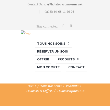
Contact Us:
spa@hotels-carcassonne.net
Call Us
04 68 11 96 76
Stay connected:
TOUS NOS SOINS
RÉSERVER UN SOIN
OFFRIR
PRODUITS
MON COMPTE
CONTACT
Home
Tous nos soins
Produits
Trousses & Coffret
Trousse apaisante