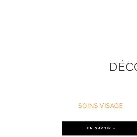
DÉC
Venez v
SOINS VISAGE
EN SAVOIR +
SOINS ENFANTS