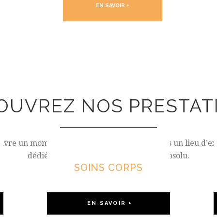
OUVREZ NOS PRESTAT
ivre un moment de bien être inoubliable dans un lieu d’e
dédié à la détente et au raffinement absolu.
SOINS CORPS
EN SAVOIR +
SOINS