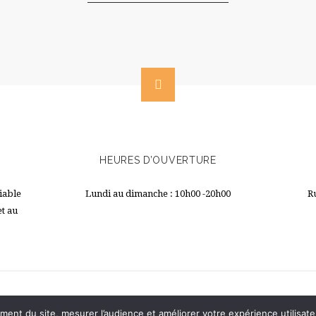
HEURES D’OUVERTURE
iable
Lundi au dimanche : 10h00 -20h00
R
et au
ment du site, mesurer l’audience et améliorer votre expérience utilisate