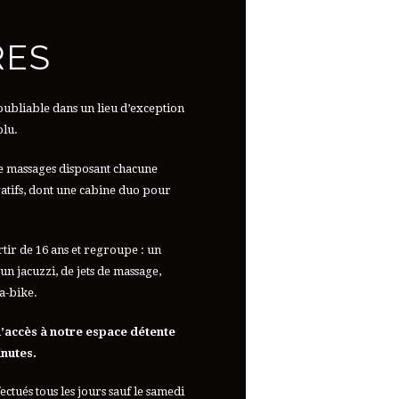
RES
ubliable dans un lieu d’exception
olu.
e massages disposant chacune
ivatifs, dont une cabine duo pour
rtir de 16 ans et regroupe : un
n jacuzzi, de jets de massage,
a-bike.
 l’accès à notre espace détente
inutes.
ctués tous les jours sauf le samedi