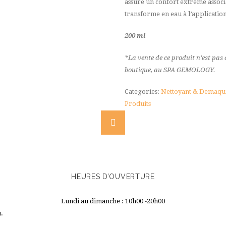
assure un confort extrême associé
transforme en eau à l’applicatio
200 ml
*La vente de ce produit n’est pas 
boutique, au SPA GEMOLOGY.
Categories:
Nettoyant & Demaqui
Produits
HEURES D’OUVERTURE
Lundi au dimanche : 10h00 -20h00
u.