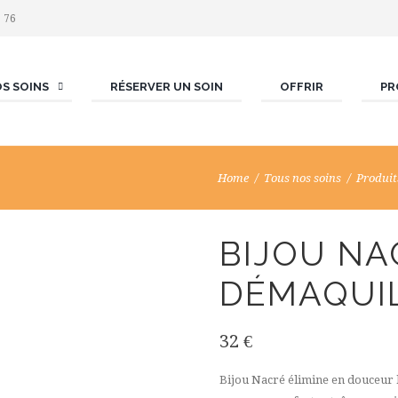
6 76
S SOINS
RÉSERVER UN SOIN
OFFRIR
PR
Home
Tous nos soins
Produit
BIJOU NA
DÉMAQUI
32
€
Bijou Nacré élimine en douceur l