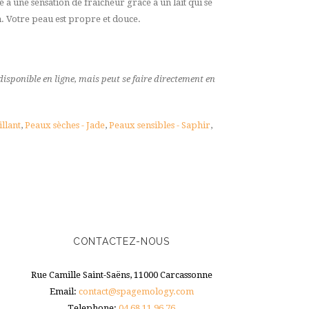
 à une sensation de fraîcheur grâce à un lait qui se
n. Votre peau est propre et douce.
disponible en ligne, mais peut se faire directement en
llant
,
Peaux sèches - Jade
,
Peaux sensibles - Saphir
,
CONTACTEZ-NOUS
Rue Camille Saint-Saëns, 11000 Carcassonne
Email:
contact@spagemology.com
Telephone:
04 68 11 96 76