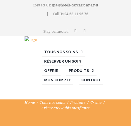
Contact Us:
spa@hotels-carcassonne.net
Call Us
04 68 11 96 76
Stay connected:
TOUS NOS SOINS
RÉSERVER UN SOIN
OFFRIR
PRODUITS
MON COMPTE
CONTACT
Home
Tous nos soins
Produits
Crème
Crème aux Rubis purifiante