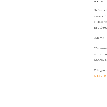
Grâce à l
associé à
efficacem
protégean
200 ml
*La vente
mais peut
GEMOLO
Categori
& Lèvres