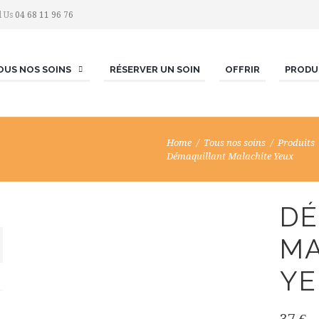
l Us
04 68 11 96 76
OUS NOS SOINS
RÉSERVER UN SOIN
OFFRIR
PRODU
Home
Tous nos soins
Produits
Démaquillant Malachite Yeux
DÉ
MA
YE
37
€